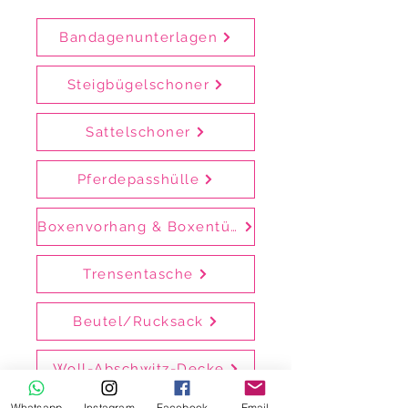
Bandagenunterlagen
Steigbügelschoner
Sattelschoner
Pferdepasshülle
Boxenvorhang & Boxentürvorhang
Trensentasche
Beutel/Rucksack
Woll-Abschwitz-Decke
Whatsapp
Instagram
Facebook
Email