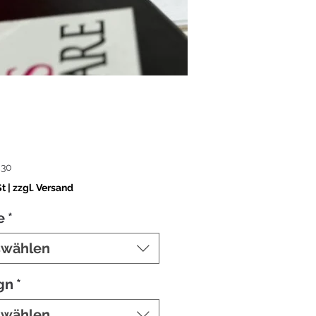
Sale-
,30
Preis
St
|
zzgl. Versand
e
*
swählen
gn
*
swählen