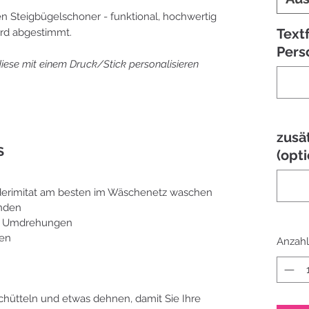
en Steigbügelschoner - funktional, hochwertig
Textf
erd abgestimmt.
Pers
diese mit einem Druck/Stick personalisieren
zusä
S
(opti
 Lederimitat am besten im Wäschenetz waschen
nden
00 Umdrehungen
den
Anzahl
ütteln und etwas dehnen, damit Sie Ihre