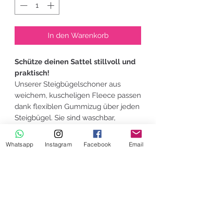
In den Warenkorb
Schütze deinen Sattel stillvoll und
praktisch!
Unserer Steigbügelschoner aus
weichem, kuscheligen Fleece passen
dank flexiblen Gummizug über jeden
Steigbügel. Sie sind waschbar,
pflegeleicht und verhindern Kratzer
und Abnutzungen an deinem Sattel -
Whatsapp
Instagram
Facebook
Email
ein unverzichtbares Zubehör für
jeden Reiter, der Komfort und
Langlebigkeit liebt.
PFLEGE-/WASCHHINWEIS